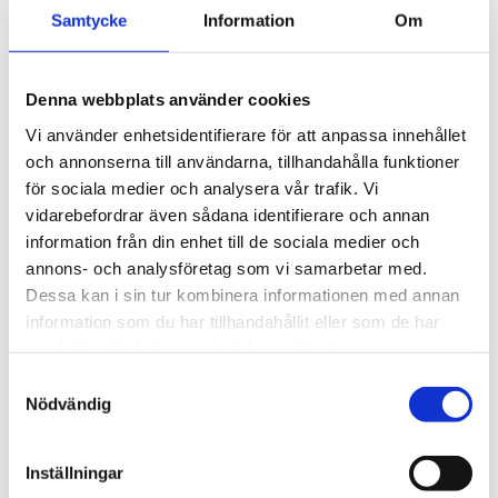
Samtycke
Information
Om
Läs mer och
dela din berättelse med
Funktionsrättsintervjuaren
.
Denna webbplats använder cookies
Vi använder enhetsidentifierare för att anpassa innehållet
och annonserna till användarna, tillhandahålla funktioner
Nyheter
för sociala medier och analysera vår trafik. Vi
vidarebefordrar även sådana identifierare och annan
information från din enhet till de sociala medier och
Nu är det dags att på nytt
annons- och analysföretag som vi samarbetar med.
Dessa kan i sin tur kombinera informationen med annan
nominera representanter till
information som du har tillhandahållit eller som de har
stadens funktionshindersråd
samlat in när du har använt deras tjänster.
17 juni 2026
Samtyckesval
Nödvändig
Funktionshindersråden är forum för dialog
mellan staden och funktionshindersrörelsen.
Syftet är att bistå i stadens arbete med att
Inställningar