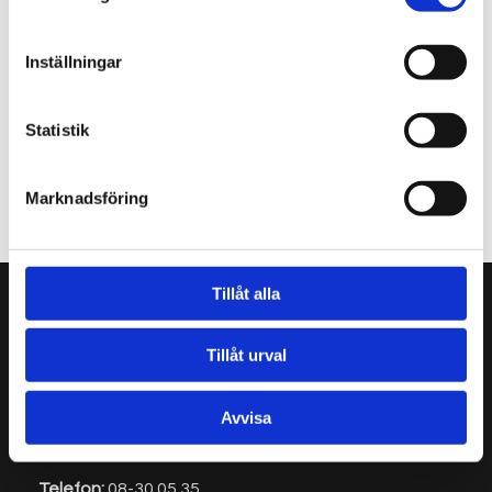
kansli@funktionsrattstockholm.se
Inställningar
Och du, tipsa gärna andra om enkäten!
Statistik
FÖREGÅENDE
NÄSTA
Marknadsföring
Tillåt alla
Adress:
Tillåt urval
Funktionsrätt Stockholms stad
Sankt Göransgatan 84, 3 trappor
Avvisa
112 38 Stockholm
Telefon:
08-30
05 35