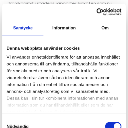
framkommit i stadens rapporter. Enkäten som nu
lanseras har tagits fram i samarbete med forskare
från Begripsam. Sista dag att svara på enkäten är
den 30 september.
Samtycke
Information
Om
Du kan svara på enkäten på följande sätt:
Denna webbplats använder cookies
Vi använder enhetsidentifierare för att anpassa innehållet
Direkt online
och annonserna till användarna, tillhandahålla funktioner
Ladda ner som ett dokument
och skicka in
för sociala medier och analysera vår trafik. Vi
till oss på adressen
vidarebefordrar även sådana identifierare och annan
Funktionsrätt Stockholms stad, S:t
information från din enhet till de sociala medier och
Göransgatan 84, 3 tr, 112 38 Stockholm
annons- och analysföretag som vi samarbetar med.
Dessa kan i sin tur kombinera informationen med annan
Be om att bli intervjuad via telefon –
information som du har tillhandahållit eller som de har
kontakta oss på 08-30 05 35
samlat in när du har använt deras tjänster.
Få hjälp av en teckenspråkstolk –
Samtyckesval
Nödvändig
kontakta oss på