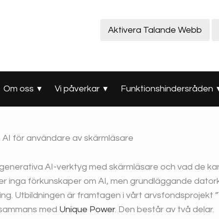
Aktivera Talande Webb
Om oss
Vi påverkar
Funktionshindersråden
 AI för användare av skärmläsare
 generativa AI-verktyg med skärmläsare och vad de k
över inga förkunskaper om AI, men grundläggande dator
ing. Utbildningen är framtagen i vårt arvsfondsprojekt 
illsammans med
Unique Power
. Den består av två delar.