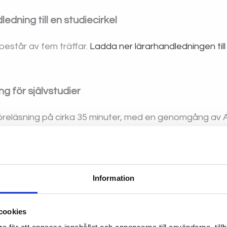
ledning till en studiecirkel
 består av fem träffar.
Ladda ner lärarhandledningen till
ng för självstudier
föreläsning på cirka 35 minuter, med en genomgång av 
i och ChatGPT ur ett skärmläsarperspektiv. Du kan ly
dad från Youtube).
Information
cookies