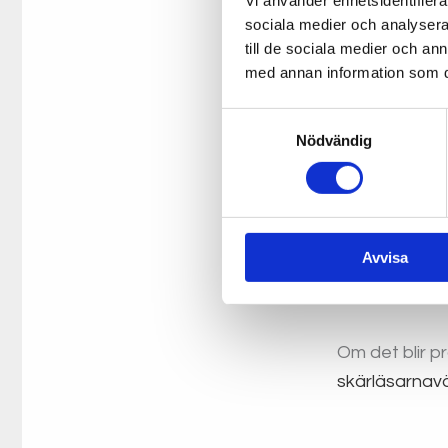
Vi använder enhetsidentifierar
sociala medier och analysera 
till de sociala medier och a
med annan information som du 
Samtyckesval
Nödvändig
Avvisa
Om det blir p
skärläsarnav