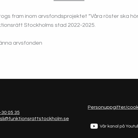
togs fram inom arvsfondsprojektet ”Våra röster ska h
ktionsrätt Stockholms stad 2022-2025.
Personuppgifter/cook
-30
05 35
sli@funktionsrat
tstockholm.se
Vår kanal på Yout