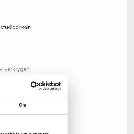
 studiecirkeln
AI-verktygen
ssna på den
Om