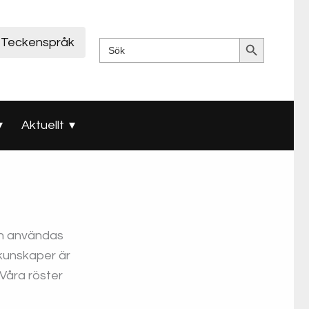
Sökknapp
Teckenspråk
Sök
efter:
Aktuellt
an användas
kunskaper är
”Våra röster