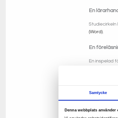
En lärarhand
Studiecirkeln
(Word).
En föreläsni
En inspelad 
Claude, Gemin
nedan (inbäd
Samtycke
Denna webbplats använder 