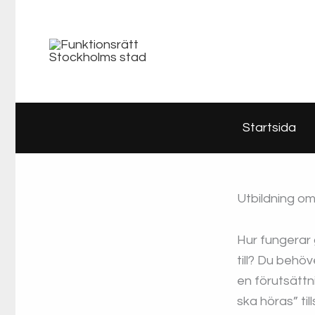
Hoppa
till
innehåll
Startsida
Utbildning om
Hur fungerar
till? Du beh
en förutsättn
ska höras” t