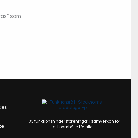
öras” som
ies
- 33 funktionshindersföreningar i samverkan för
ube
ett samhälle för alla.