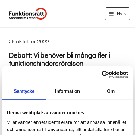
Hoppa
Main
till
Meny
Menu
innehåll
26 oktober 2022
Debatt: Vi behöver bli många fler i
funktionshindersrörelsen
Funktionshindersrörelsen är inte så representativ
som den skulle behöva vara för att göra samhället
Samtycke
Information
Om
inkluderande och jämlikt. Snarare än fler poliser på
gatorna behövs fler engagerade medborgare för
Denna webbplats använder cookies
en tryggare stad, skriver vår ordförande Anna
Vi använder enhetsidentifierare för att anpassa innehållet
Quarnström.
och annonserna till användarna, tillhandahålla funktioner