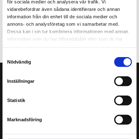
för sociala medier och analysera vår trafik. Vi
Debattinsändaren i webbtidningen Nyhetsbyrån
vidarebefordrar även sådana identifierare och annan
Järva
information från din enhet till de sociala medier och
annons- och analysföretag som vi samarbetar med.
Dessa kan i sin tur kombinera informationen med annan
FÖREGÅENDE
NÄSTA
information som du har tillhandahållit eller som de har
samlat in när du har använt deras tjänster.
Samtyckesval
Nödvändig
Inställningar
Adress:
Funktionsrätt Stockholms stad
Sankt Göransgatan 84, 3 trappor
Statistik
112 38 Stockholm
Marknadsföring
Telefon:
08-30
05 35
E-post:
kansli@funktionsrat
tstockholm.se