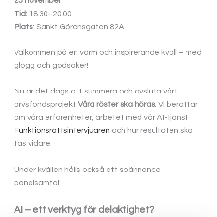
25 november
Tid:
18.30–20.00
Plats
: Sankt Göransgatan 82A
Välkommen på en varm och inspirerande kväll – med
glögg och godsaker!
Nu är det dags att summera och avsluta vårt
arvsfondsprojekt
Våra röster ska höras
. Vi berättar
om våra erfarenheter, arbetet med vår AI-tjänst
Funktionsrättsintervjuaren
och hur resultaten ska
tas vidare.
Under kvällen hålls också ett spännande
panelsamtal:
AI – ett verktyg för delaktighet?