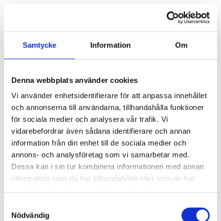
Medverkande:
Samtycke
Information
Om
Emma Åstrand,
projektledare STIL, som har
föreläst för Spotify om ChatGPT
Lars Lindberg,
seniorrågivare Nordens
Denna webbplats använder cookies
välfärdscenter, samt styrelseledamot i
Vi använder enhetsidentifierare för att anpassa innehållet
Handikapphistoriska föreningen
och annonserna till användarna, tillhandahålla funktioner
Marian Bergroth,
projektledare Våra röster ska
för sociala medier och analysera vår trafik. Vi
höras
vidarebefordrar även sådana identifierare och annan
information från din enhet till de sociala medier och
annons- och analysföretag som vi samarbetar med.
Om lokalen
Dessa kan i sin tur kombinera informationen med annan
information som du har tillhandahållit eller som de har
Lokalen är tillgänglig med rullstol och har hörslinga.
samlat in när du har använt deras tjänster.
Det finns teckenspråkstolk och skrivtolk. Hör gärna
Samtyckesval
av dig om du behöver ledsagning på plats.
Nödvändig