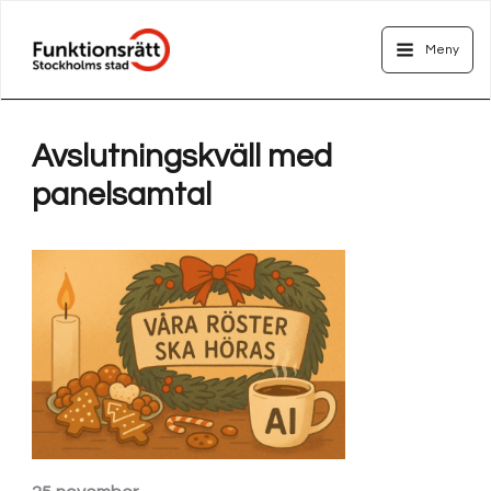
Hoppa
Main
till
Meny
Menu
innehåll
Avslutningskväll med
panelsamtal