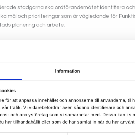
iderade stadgarna ska ordförandemötet identifiera och
iska mål och prioriteringar som är vägledande för Funkt
tads planering och arbete.
med medlemsföreningarnas representanter ges möjligh
 ringa in vad som är mest angeläget att driva under år
a gemensamma intressepolitiska frågor och aktiviteter
 vill att styrelsen ska prioritera under året!
Information
fället i akt och återkom med kontaktuppgifter till ordfö
cookies
 de inte kan medverka denna kväll.
e för att anpassa innehållet och annonserna till användarna, tillh
vår trafik. Vi vidarebefordrar även sådana identifierare och anna
t skickas ut en arbetsdag innan mötet. Den skickas till 
nnons- och analysföretag som vi samarbetar med. Dessa kan i sin
 som uppges i anmälan av representanter.
har tillhandahållit eller som de har samlat in när du har använt 