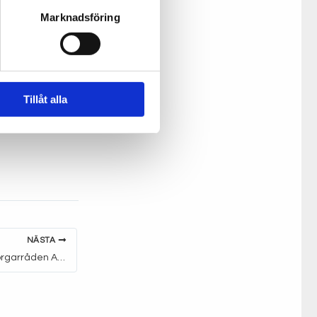
orsdagen den
Marknadsföring
rka i mötet.
Tillåt alla
NÄSTA
Politikermöte med borgarråden Alexander Ojanne och Torun Boucher