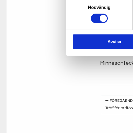
Samtyckesval
Anmälan görs
Nödvändig
12 februari. 
Behov av teck
Avvisa
Kallelse ordf
Minnesanteck
FÖREGÅEND