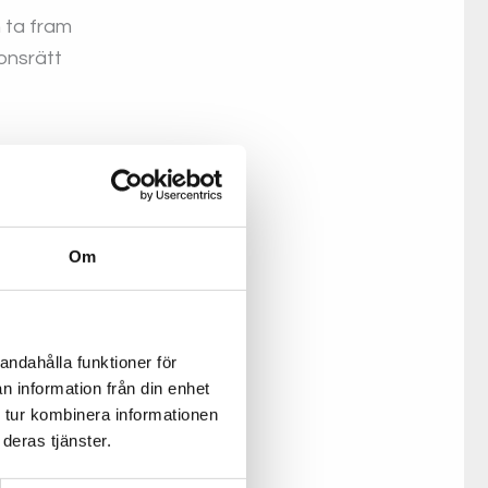
 ta fram
ionsrätt
et att
et. Fundera
 som er
Om
randen och
andahålla funktioner för
n information från din enhet
de e-
 tur kombinera informationen
deras tjänster.