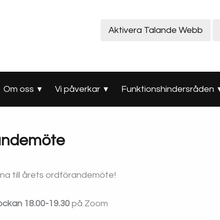
Aktivera Talande Webb
Om oss
Vi påverkar
Funktionshindersråden
andemöte
a till årets ordförandemöte!
lockan 18.00-19.30
på Zoom