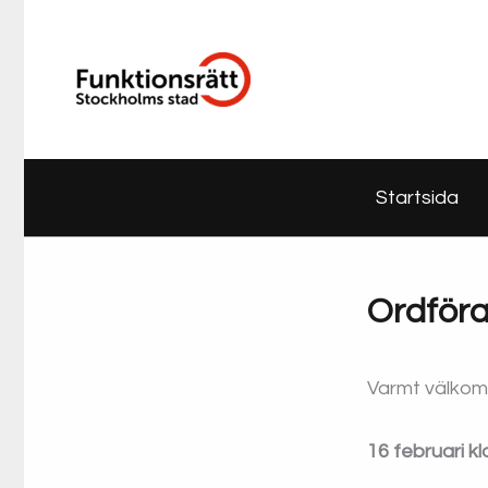
Hoppa
till
innehåll
Startsida
Ordför
Varmt välkomn
16 februari k