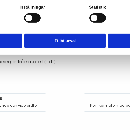
 på e-post
kansli@funktionsrattstockholm.se
senast t
Inställningar
Statistik
Glöm inte att uppge e-postadress till den som ska medve
enspråkstolk behöver anmälas till kansliet.
Tillåt urval
örandemöte 16 februari 2026 (pdf)
ningar från mötet (pdf)
E
Träff för ordförande och vice ordförande i funktionshindersråden