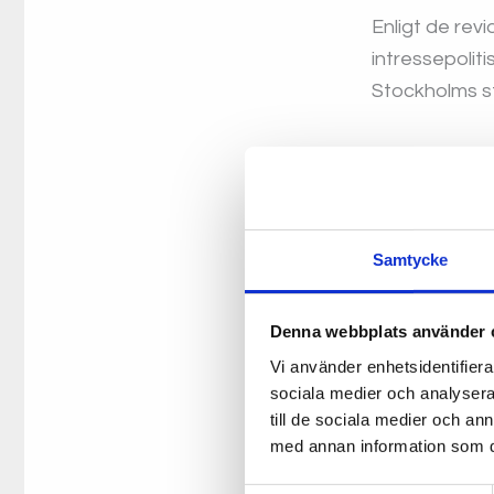
Enligt de rev
intressepolit
Stockholms s
Tillsammans 
diskutera och
gärna på vilk
förening helst
Samtycke
Ta gärna till
Denna webbplats använder 
vice, även om
Vi använder enhetsidentifierar
sociala medier och analysera 
Länk till möte
till de sociala medier och a
postadresser
med annan information som du 