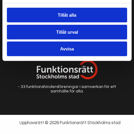
Telefon:
08-30
05 35
E-post:
kansli@funktionsrat
tstockholm.se
Tillåt alla
Personuppgifter/cookies
Tillåt urval
Vår kanal på Youtube
Avvisa
- 33 funktionshindersföreningar i samverkan för ett
samhälle för alla.
Upphovsrätt © 2026 Funktionsrätt Stockholms stad