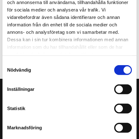
och annonserna till användarna, tillhandahålla funktioner
Telefon 073-808 57 79
för sociala medier och analysera vår trafik. Vi
E-post
sandra.lindquist@funktionsrattstockholm.se
vidarebefordrar även sådana identifierare och annan
information från din enhet till de sociala medier och
annons- och analysföretag som vi samarbetar med.
Dessa kan i sin tur kombinera informationen med annan
information som du har tillhandahållit eller som de har
samlat in när du har använt deras tjänster.
FÖREGÅENDE
NÄSTA
Samtyckesval
Nödvändig
Inställningar
Adress:
Funktionsrätt Stockholms stad
Statistik
Sankt Göransgatan 84, 3 trappor
112 38 Stockholm
Marknadsföring