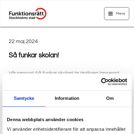
Hoppa
Main
till
Meny
Menu
innehåll
22 maj 2024
Så funkar skolan!
Vår rapport Så funkar skolan! är äntligen lanserad.
Rapporten Så funkar skolan! (pdf)
Samtycke
Information
Om
Vill du veta mer?
Kontakta Sandra Lindquist, intressepolitisk
Denna webbplats använder cookies
ombudsman
Vi använder enhetsidentifierare för att anpassa innehållet